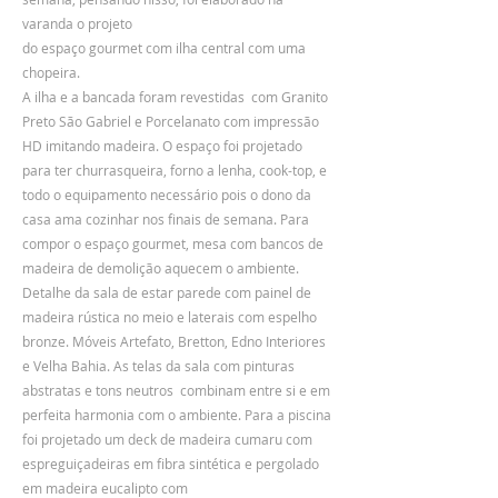
varanda o projeto
do espaço gourmet com ilha central com uma
chopeira.
A ilha e a bancada foram revestidas com Granito
Preto São Gabriel e Porcelanato com impressão
HD imitando madeira. O espaço foi projetado
para ter churrasqueira, forno a lenha, cook-top, e
todo o equipamento necessário pois o dono da
casa ama cozinhar nos finais de semana. Para
compor o espaço gourmet, mesa com bancos de
madeira de demolição aquecem o ambiente.
Detalhe da sala de estar parede com painel de
madeira rústica no meio e laterais com espelho
bronze. Móveis Artefato, Bretton, Edno Interiores
e Velha Bahia. As telas da sala com pinturas
abstratas e tons neutros combinam entre si e em
perfeita harmonia com o ambiente. Para a piscina
foi projetado um deck de madeira cumaru com
espreguiçadeiras em fibra sintética e pergolado
em madeira eucalipto com