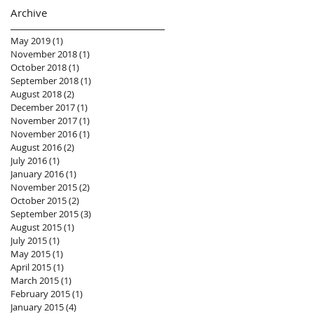
Archive
May 2019
(1)
1 post
November 2018
(1)
1 post
October 2018
(1)
1 post
September 2018
(1)
1 post
August 2018
(2)
2 posts
December 2017
(1)
1 post
November 2017
(1)
1 post
November 2016
(1)
1 post
August 2016
(2)
2 posts
July 2016
(1)
1 post
January 2016
(1)
1 post
November 2015
(2)
2 posts
October 2015
(2)
2 posts
September 2015
(3)
3 posts
August 2015
(1)
1 post
July 2015
(1)
1 post
May 2015
(1)
1 post
April 2015
(1)
1 post
March 2015
(1)
1 post
February 2015
(1)
1 post
January 2015
(4)
4 posts