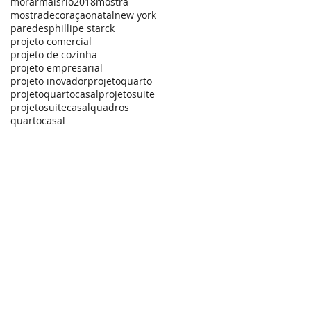
morarmaisrio2018
mostra
mostradecoração
natal
new york
paredes
phillipe starck
projeto comercial
projeto de cozinha
projeto empresarial
projeto inovador
projetoquarto
projetoquartocasal
projetosuite
projetosuitecasal
quadros
quartocasal