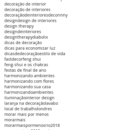
decoração de interior
decoração de interiores
decoraçãodeinteriores
decorinny
design
design de interiores
design therapy
designdeinteriores
designtherapy
diabolix
dicas de decoração
dicas para economizar luz
dicasdedecoração
estilo de vida
fastdecor
feng shui
feng-shui e os chakras
festas de final de ano
harmonizando ambientes
harmonizando com flores
harmonizando sua casa
harmonizandoambientes
iluminação
interior design
laranja na decoração
lavabo
local de trabalho
londres
morar mais por menos
morarmais
morarmaispormenosrio2018