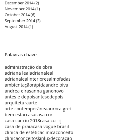
December 2014
(2)
2 posts
November 2014
(1)
1 post
October 2014
(6)
6 posts
September 2014
(3)
3 posts
August 2014
(1)
1 post
Palavras chave
administração de obra
adriana leal
adrianaleal
adrianalealinteriores
almofadas
ambientaçãorápida
andre piva
andrea eiras
anna g
anonovo
antes e depois
antesedepois
arquitetura
arte
arte contemporânea
aurora grei
bem estar
casa
casa cor
casa cor rio 2018
casa cor rj
casa de praia
casa vogue brasil
clinica de estética
clinicaconceito
clinicaconceitoskinlux
decoração