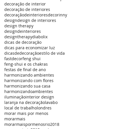
decoração de interior
decoração de interiores
decoraçãodeinteriores
decorinny
design
design de interiores
design therapy
designdeinteriores
designtherapy
diabolix
dicas de decoração
dicas para economizar luz
dicasdedecoração
estilo de vida
fastdecor
feng shui
feng-shui e os chakras
festas de final de ano
harmonizando ambientes
harmonizando com flores
harmonizando sua casa
harmonizandoambientes
iluminação
interior design
laranja na decoração
lavabo
local de trabalho
londres
morar mais por menos
morarmais
morarmaispormenosrio2018