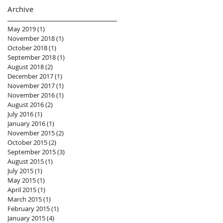
Archive
May 2019
(1)
1 post
November 2018
(1)
1 post
October 2018
(1)
1 post
September 2018
(1)
1 post
August 2018
(2)
2 posts
December 2017
(1)
1 post
November 2017
(1)
1 post
November 2016
(1)
1 post
August 2016
(2)
2 posts
July 2016
(1)
1 post
January 2016
(1)
1 post
November 2015
(2)
2 posts
October 2015
(2)
2 posts
September 2015
(3)
3 posts
August 2015
(1)
1 post
July 2015
(1)
1 post
May 2015
(1)
1 post
April 2015
(1)
1 post
March 2015
(1)
1 post
February 2015
(1)
1 post
January 2015
(4)
4 posts