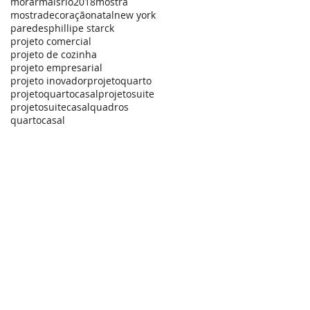
morarmaisrio2018
mostra
mostradecoração
natal
new york
paredes
phillipe starck
projeto comercial
projeto de cozinha
projeto empresarial
projeto inovador
projetoquarto
projetoquartocasal
projetosuite
projetosuitecasal
quadros
quartocasal