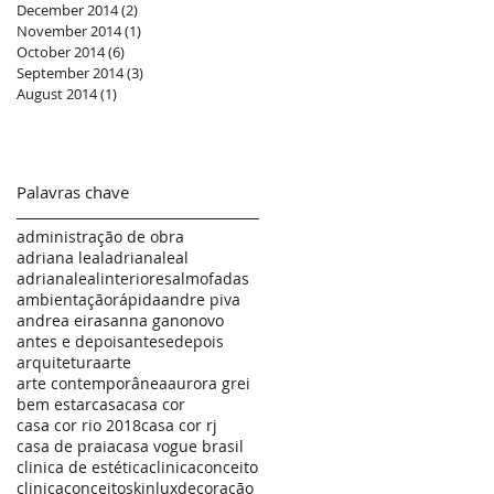
December 2014
(2)
2 posts
November 2014
(1)
1 post
October 2014
(6)
6 posts
September 2014
(3)
3 posts
August 2014
(1)
1 post
Palavras chave
administração de obra
adriana leal
adrianaleal
adrianalealinteriores
almofadas
ambientaçãorápida
andre piva
andrea eiras
anna g
anonovo
antes e depois
antesedepois
arquitetura
arte
arte contemporânea
aurora grei
bem estar
casa
casa cor
casa cor rio 2018
casa cor rj
casa de praia
casa vogue brasil
clinica de estética
clinicaconceito
clinicaconceitoskinlux
decoração