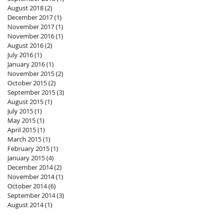
August 2018
(2)
2 posts
December 2017
(1)
1 post
November 2017
(1)
1 post
November 2016
(1)
1 post
August 2016
(2)
2 posts
July 2016
(1)
1 post
January 2016
(1)
1 post
November 2015
(2)
2 posts
October 2015
(2)
2 posts
September 2015
(3)
3 posts
August 2015
(1)
1 post
July 2015
(1)
1 post
May 2015
(1)
1 post
April 2015
(1)
1 post
March 2015
(1)
1 post
February 2015
(1)
1 post
January 2015
(4)
4 posts
December 2014
(2)
2 posts
November 2014
(1)
1 post
October 2014
(6)
6 posts
September 2014
(3)
3 posts
August 2014
(1)
1 post