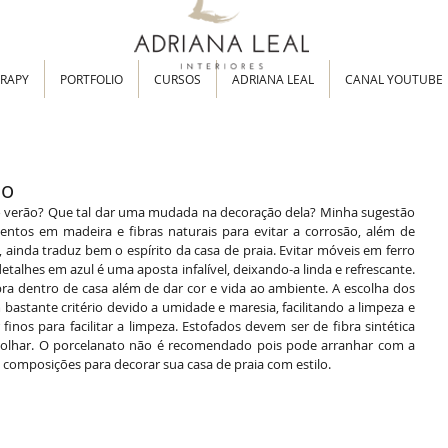
ERAPY
PORTFOLIO
CURSOS
ADRIANA LEAL
CANAL YOUTUBE
lo
o verão? Que tal dar uma mudada na decoração dela? Minha sugestão 
entos em madeira e fibras naturais para evitar a corrosão, além de 
ainda traduz bem o espírito da casa de praia. Evitar móveis em ferro 
alhes em azul é uma aposta infalível, deixando-a linda e refrescante.  
ra dentro de casa além de dar cor e vida ao ambiente. A escolha dos 
astante critério devido a umidade e maresia, facilitando a limpeza e 
nos para facilitar a limpeza. Estofados devem ser de fibra sintética 
molhar. O porcelanato não é recomendado pois pode arranhar com a 
composições para decorar sua casa de praia com estilo. 