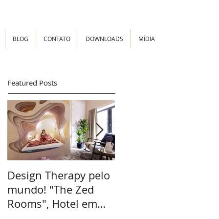
BLOG
CONTATO
DOWNLOADS
MÍDIA
Featured Posts
Design Therapy pelo
Flash Decor -
mundo! "The Zed
Ambientação rápida
Rooms", Hotel em
Londres inova.