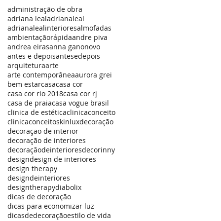
administração de obra
adriana leal
adrianaleal
adrianalealinteriores
almofadas
ambientaçãorápida
andre piva
andrea eiras
anna g
anonovo
antes e depois
antesedepois
arquitetura
arte
arte contemporânea
aurora grei
bem estar
casa
casa cor
casa cor rio 2018
casa cor rj
casa de praia
casa vogue brasil
clinica de estética
clinicaconceito
clinicaconceitoskinlux
decoração
decoração de interior
decoração de interiores
decoraçãodeinteriores
decorinny
design
design de interiores
design therapy
designdeinteriores
designtherapy
diabolix
dicas de decoração
dicas para economizar luz
dicasdedecoração
estilo de vida