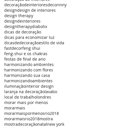
decoraçãodeinteriores
decorinny
design
design de interiores
design therapy
designdeinteriores
designtherapy
diabolix
dicas de decoração
dicas para economizar luz
dicasdedecoração
estilo de vida
fastdecor
feng shui
feng-shui e os chakras
festas de final de ano
harmonizando ambientes
harmonizando com flores
harmonizando sua casa
harmonizandoambientes
iluminação
interior design
laranja na decoração
lavabo
local de trabalho
londres
morar mais por menos
morarmais
morarmaispormenosrio2018
morarmaisrio2018
mostra
mostradecoração
natal
new york