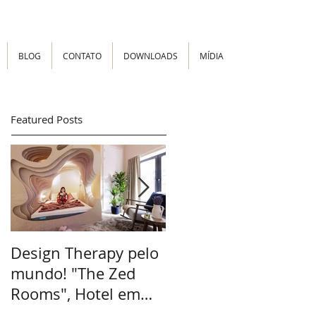
BLOG
CONTATO
DOWNLOADS
MÍDIA
Featured Posts
Design Therapy pelo
Flash Decor -
mundo! "The Zed
Ambientação rápida
Rooms", Hotel em
Londres inova.