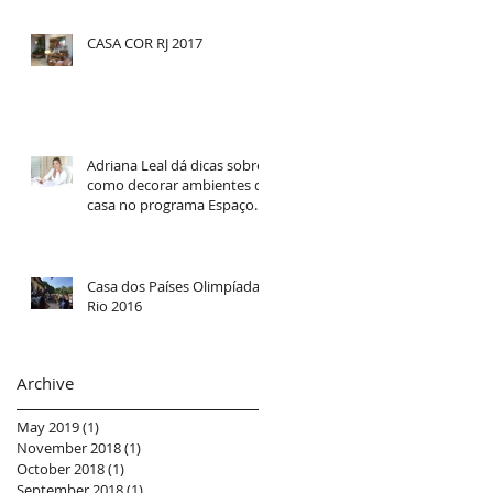
CASA COR RJ 2017
Adriana Leal dá dicas sobre
como decorar ambientes da
casa no programa Espaço
Feminino
Casa dos Países Olimpíadas
Rio 2016
Archive
May 2019
(1)
1 post
November 2018
(1)
1 post
October 2018
(1)
1 post
September 2018
(1)
1 post