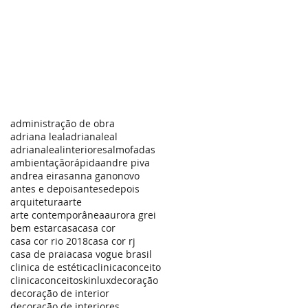
administração de obra
adriana leal
adrianaleal
adrianalealinteriores
almofadas
ambientaçãorápida
andre piva
andrea eiras
anna g
anonovo
antes e depois
antesedepois
arquitetura
arte
arte contemporânea
aurora grei
bem estar
casa
casa cor
casa cor rio 2018
casa cor rj
casa de praia
casa vogue brasil
clinica de estética
clinicaconceito
clinicaconceitoskinlux
decoração
decoração de interior
decoração de interiores