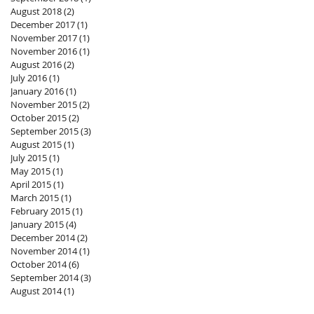
August 2018
(2)
2 posts
December 2017
(1)
1 post
November 2017
(1)
1 post
November 2016
(1)
1 post
August 2016
(2)
2 posts
July 2016
(1)
1 post
January 2016
(1)
1 post
November 2015
(2)
2 posts
October 2015
(2)
2 posts
September 2015
(3)
3 posts
August 2015
(1)
1 post
July 2015
(1)
1 post
May 2015
(1)
1 post
April 2015
(1)
1 post
March 2015
(1)
1 post
February 2015
(1)
1 post
January 2015
(4)
4 posts
December 2014
(2)
2 posts
November 2014
(1)
1 post
October 2014
(6)
6 posts
September 2014
(3)
3 posts
August 2014
(1)
1 post